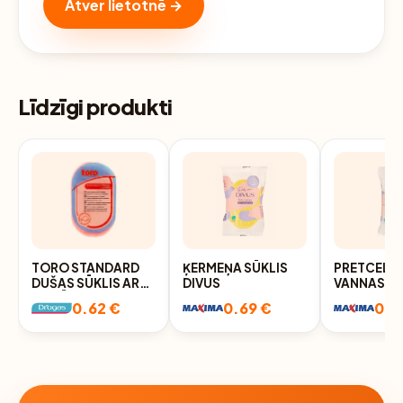
Atver lietotnē →
Līdzīgi produkti
TORO STANDARD
ĶERMEŅA SŪKLIS
PRETCELUL
DUŠAS SŪKLIS AR
DIVUS
VANNAS SŪ
MASĀŽAS PUSI
DIVUS
0.62 €
0.69 €
0.7
(DAŽĀDAS KRĀSAS)