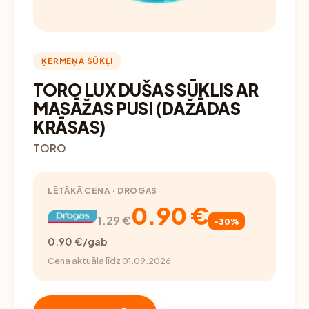
ĶERMEŅA SŪKĻI
TORO LUX DUŠAS SŪKLIS AR
MASĀŽAS PUSI (DAŽĀDAS
KRĀSAS)
TORO
LĒTĀKĀ CENA · DROGAS
0.90 €
1.29 €
-30%
0.90 €/gab
Cena aktuāla līdz 01.09.2026