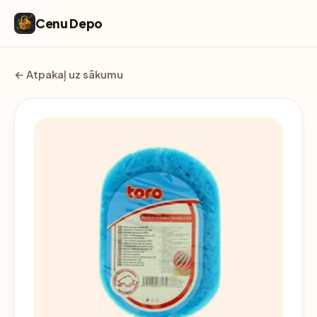
Cenu Depo
← Atpakaļ uz sākumu