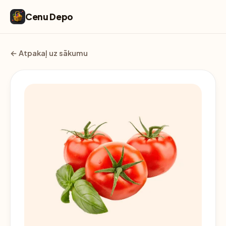
Cenu Depo
← Atpakaļ uz sākumu