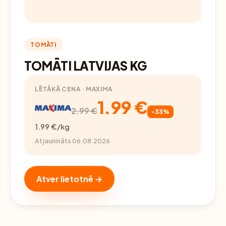
TOMĀTI
TOMĀTI LATVIJAS KG
LĒTĀKĀ CENA · MAXIMA
1.99 €
2.99 €
-33%
1.99 €/kg
Atjaunināts 06.08.2026
Atver lietotnē →