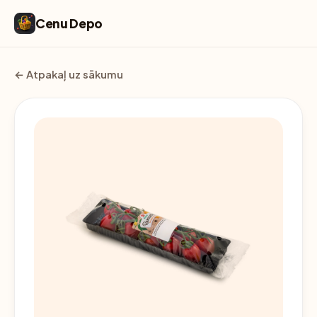
Cenu Depo
← Atpakaļ uz sākumu