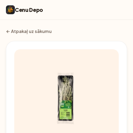
Cenu Depo
← Atpakaļ uz sākumu