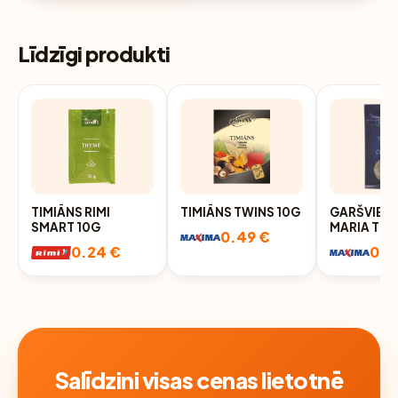
Līdzīgi produkti
TIMIĀNS RIMI
TIMIĀNS TWINS 10G
GARŠVIELA
SMART 10G
MARIA TIM
0.49 €
0.24 €
0.5
Salīdzini visas cenas lietotnē