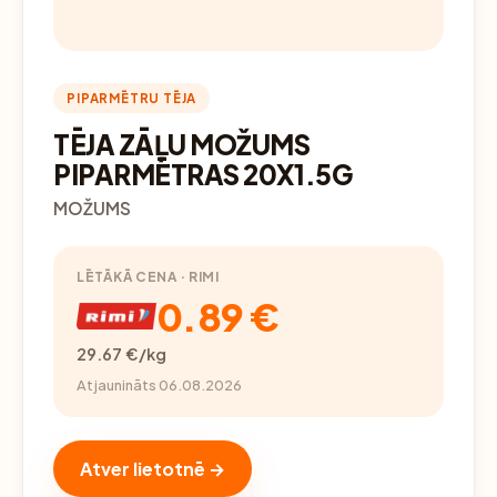
PIPARMĒTRU TĒJA
TĒJA ZĀĻU MOŽUMS
PIPARMĒTRAS 20X1.5G
MOŽUMS
LĒTĀKĀ CENA · RIMI
0.89 €
29.67 €/kg
Atjaunināts 06.08.2026
Atver lietotnē →