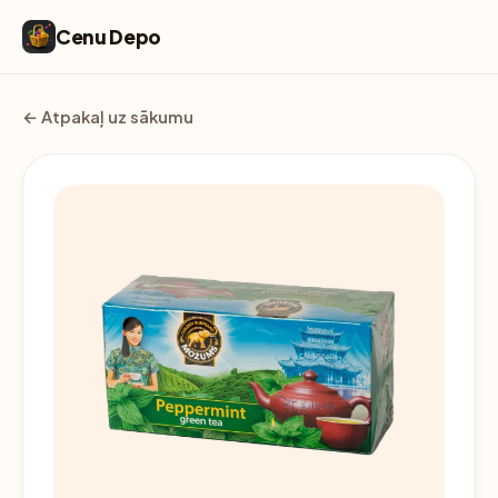
Cenu Depo
← Atpakaļ uz sākumu