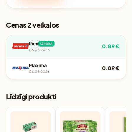
Cenas 2 veikalos
Rimi
LĒTĀKĀ
0.89 €
06.08.2026
Maxima
0.89 €
06.08.2026
Līdzīgi produkti