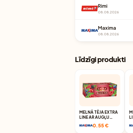
Rimi
08.08.2026
Maxima
08.08.2026
Līdzīgi produkti
MELNĀ TĒJA EXTRA
M
LINE AR AUGĻU
L
GARŠU 20X1,5G
0.55 €