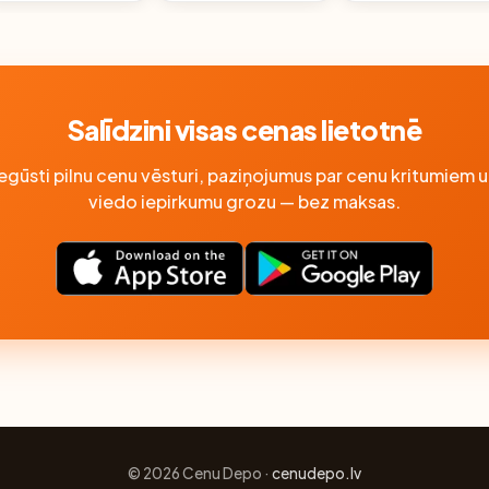
Salīdzini visas cenas lietotnē
Iegūsti pilnu cenu vēsturi, paziņojumus par cenu kritumiem u
viedo iepirkumu grozu — bez maksas.
© 2026 Cenu Depo ·
cenudepo.lv