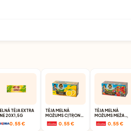
ELNĀ TĒJA EXTRA
TĒJA MELNĀ
TĒJA MELNĀ
INE 20X1,5G
MOŽUMS CITRONU
MOŽUMS MEŽA
AROMATIZĒTĀ
OGU AROMATIZĒ
0.55 €
0.55 €
0.55 €
20X1.5G
20X1.5G