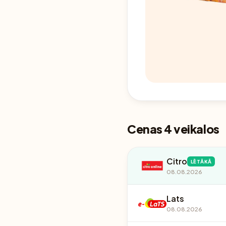
Cenas 4 veikalos
Citro
LĒTĀKĀ
08.08.2026
Lats
08.08.2026