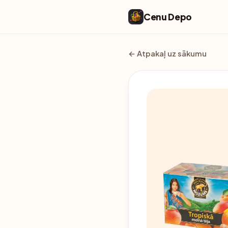
Cenu Depo
← Atpakaļ uz sākumu