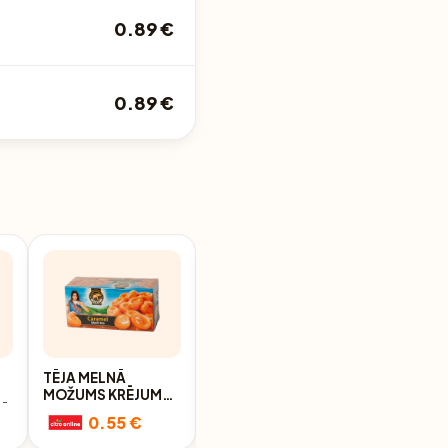
0.89 €
0.89 €
TĒJA MELNĀ
TĒJA MELNĀ JUST A
MOŽUMS KRĒJUMA
MINUTE 20X1.4G
TĀ
KARAMEĻU
0.55 €
0.67 €
AROMATIZĒTĀ
20X1.5G