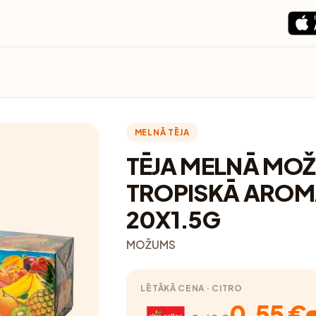
MELNĀ TĒJA
TĒJA MELNĀ MO
TROPISKĀ AROM
20X1.5G
MOŽUMS
LĒTĀKĀ CENA · CITRO
0.55 €