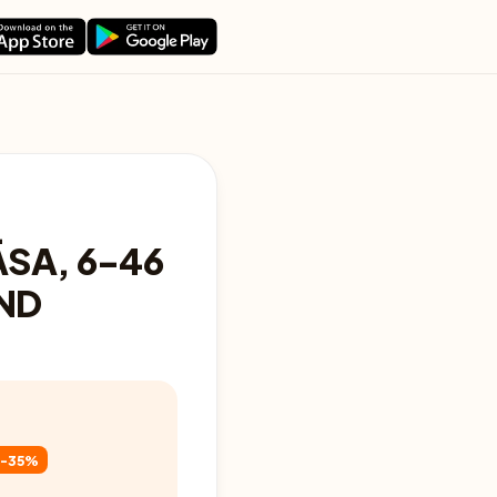
SA, 6-46
ND
-35%