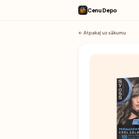
Cenu Depo
← Atpakaļ uz sākumu