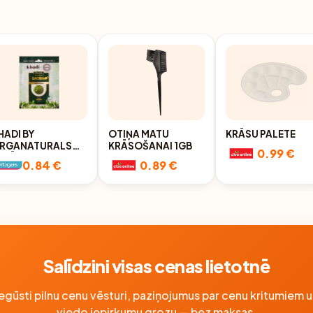
HADI BY
OTIŅA MATU
KRĀSU PALETE
RGANATURALS
KRĀSOŠANAI 1GB
0.99 €
ABĪGA INDIJAS
0.84 €
0.89 €
ASMA MATU
RĀSOŠANAI AR
RGANA EĻĻU, 25G
Salīdzini visas cenas lietotnē
Iegūsti pilnu cenu vēsturi, paziņojumus par cenu kritumiem u
viedo iepirkumu grozu — bez maksas.