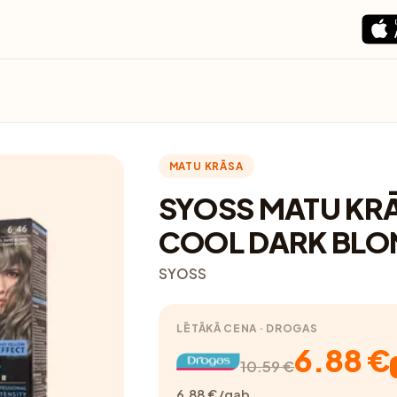
MATU KRĀSA
SYOSS MATU KRĀ
COOL DARK BLO
SYOSS
LĒTĀKĀ CENA · DROGAS
6.88 €
10.59 €
6.88 €/gab