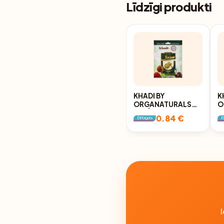
Līdzīgi produkti
KHADI BY
K
ORGANATURALS
O
DABĪGA INDIJAS
D
0.84 €
HENNA MATU
B
KRĀSOŠANAI 9
K
ĀJURVĒDAS AUGI
A
UN ARGANA EĻĻA,
25G