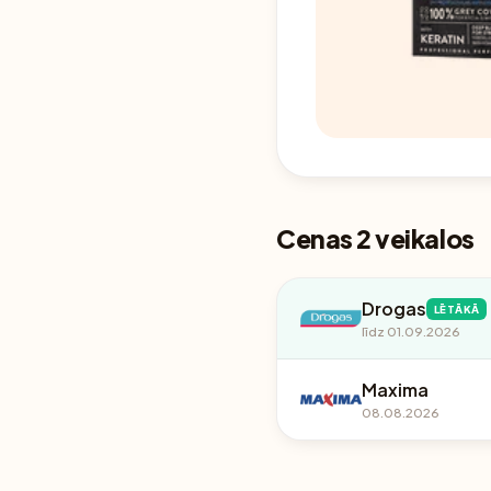
Cenas 2 veikalos
Drogas
LĒTĀKĀ
līdz 01.09.2026
Maxima
08.08.2026