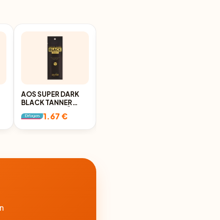
AOS SUPER DARK
MATU KRĀSA
BLACK TANNER
COLOR TIME NR.20
IEDEGUMA KRĒMS,
CHOCOLATE
1.67 €
2.19 €
15ML
n