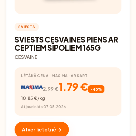
SVIESTS
SVIESTS CESVAINES PIENS AR
CEPTIEM SĪPOLIEM 165G
CESVAINE
LĒTĀKĀ CENA · MAXIMA · AR KARTI
1.79 €
2.99 €
-40%
10.85 €/kg
Atjaunināts 07.08.2026
Atver lietotnē →