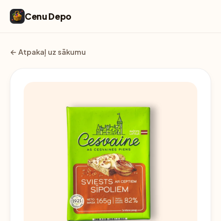
Cenu Depo
← Atpakaļ uz sākumu