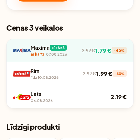
Cenas 3 veikalos
Maxima
LĒTĀKĀ
1.79 €
2.99 €
-40%
ar karti
· 07.08.2026
Rimi
1.99 €
2.99 €
-33%
līdz 10.08.2026
Lats
2.19 €
06.08.2026
Līdzīgi produkti