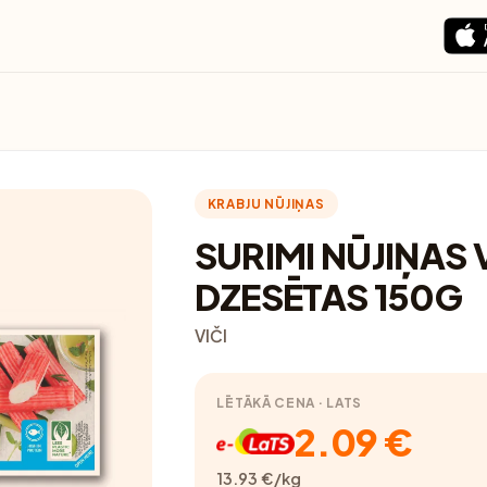
KRABJU NŪJIŅAS
SURIMI NŪJIŅAS V
DZESĒTAS 150G
VIČI
LĒTĀKĀ CENA · LATS
2.09 €
13.93 €/kg