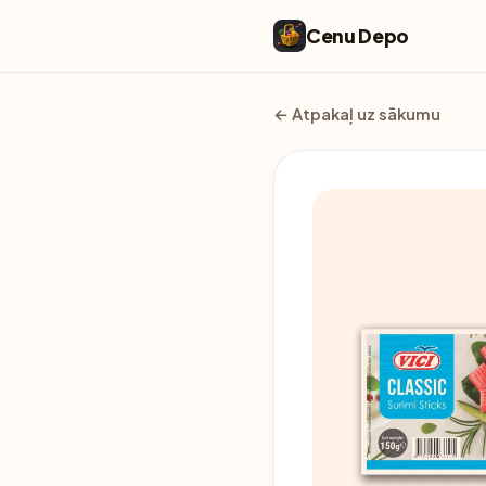
Cenu Depo
← Atpakaļ uz sākumu