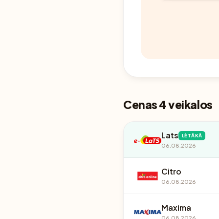
Cenas 4 veikalos
Lats
LĒTĀKĀ
06.08.2026
Citro
06.08.2026
Maxima
06.08.2026