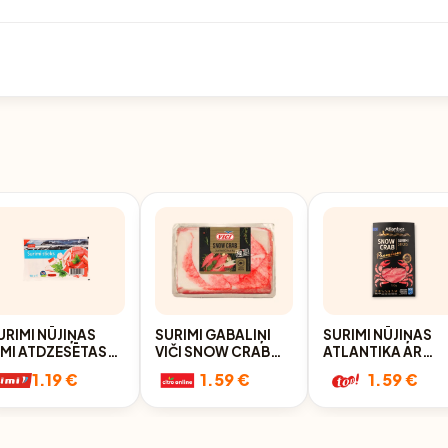
URIMI NŪJIŅAS
SURIMI GABALIŅI
SURIMI NŪJIŅAS
IMI ATDZESĒTAS
VIČI SNOW CRAB
ATLANTIKA AR
50G
120G
SNIEGA KRABJA
1.19 €
1.59 €
1.59 €
GARŠU 150G