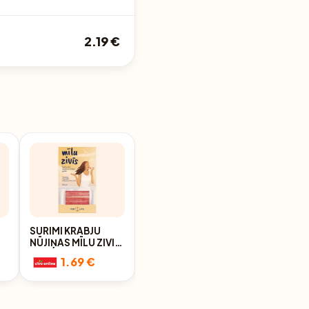
2.19 €
SURIMI KRABJU
SURIMI NŪJIŅAS
NŪJIŅAS MĪLU ZIVIS
PACIFICA
150G
ATDZESĒTAS 200G
1.69 €
1.79 €