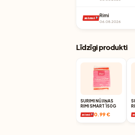
Rimi
06.08.2026
Līdzīgi produkti
SURIMI NŪJIŅAS
S
RIMI SMART 150G
R
1
0.99 €