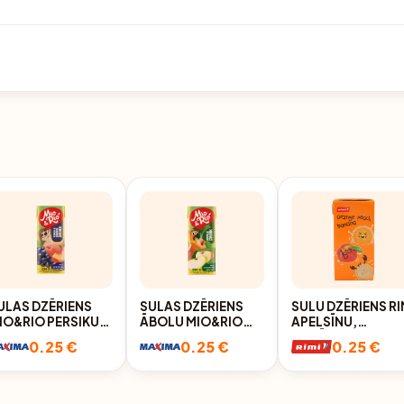
ULAS DZĒRIENS
SULAS DZĒRIENS
SULU DZĒRIENS RI
IO&RIO PERSIKU-
ĀBOLU MIO&RIO
APELSĪNU,
ĪNOGU 0,2L
0,2L
BANĀNU, PERSIKU
0.25 €
0.25 €
0.25 €
200ML