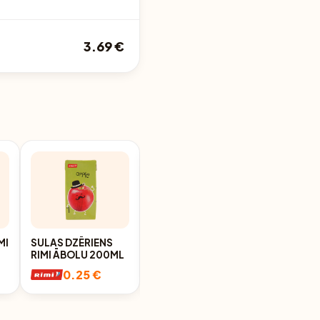
3.69 €
MI
SULAS DZĒRIENS
SULU DZĒRIENS RIMI
RIMI ĀBOLU 200ML
PERSIKU, VĪNOGU
200ML
0.25 €
0.25 €