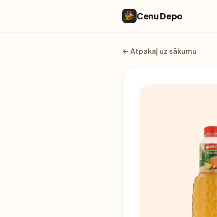
Cenu Depo
← Atpakaļ uz sākumu