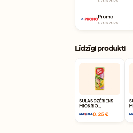
07.08.2026
Promo
07.08.2026
Līdzīgi produkti
SULAS DZĒRIENS
S
MIO&RIO
M
MULTIAUGĻU 0,2L
V
0.25 €