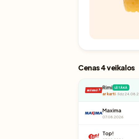
Cenas 4 veikalos
Rimi
LĒTĀKĀ
ar karti
· līdz 24.08.
Maxima
07.08.2026
Top!