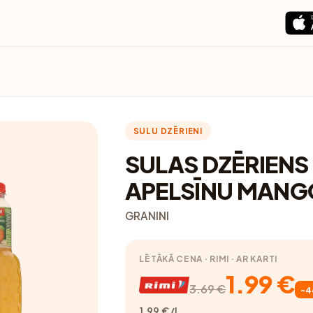
SULU DZĒRIENI
SULAS DZĒRIENS
APELSĪNU MANG
GRANINI
LĒTĀKĀ CENA · RIMI · AR KARTI
1.99 €
3.69 €
-
1.99 €/l