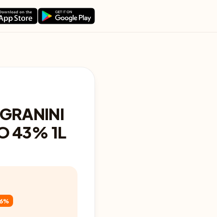
 GRANINI
O 43% 1L
46%