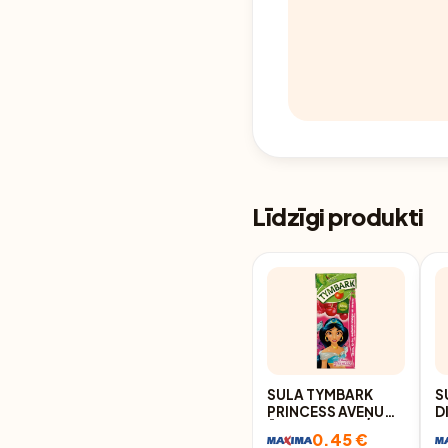
Līdzīgi produkti
SULA TYMBARK
S
PRINCESS AVEŅU
D
ĀBOLU ĶIRŠU 100%
S
0.45 €
200ML
1