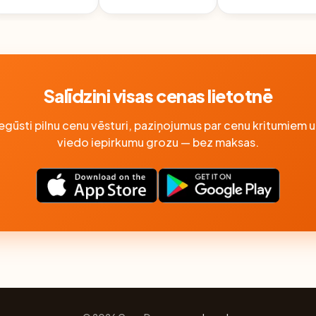
0.2L
Salīdzini visas cenas lietotnē
Iegūsti pilnu cenu vēsturi, paziņojumus par cenu kritumiem u
viedo iepirkumu grozu — bez maksas.