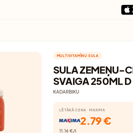
MULTIVITAMĪNU SULA
SULA ZEMEŅU-C
SVAIGA 250ML D
KADARBIKU
LĒTĀKĀ CENA · MAXIMA
2.79 €
11.16 €/l