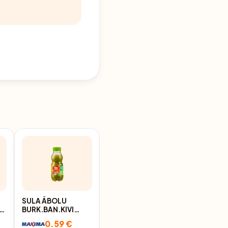
SULA ĀBOLU
CIDO MULTIAUGĻU
U
BURK.BAN.KIVI
MIX SULAS
MIO&RIO 300ML D
DZĒRIENS (SLIM)
0.59 €
0.69 €