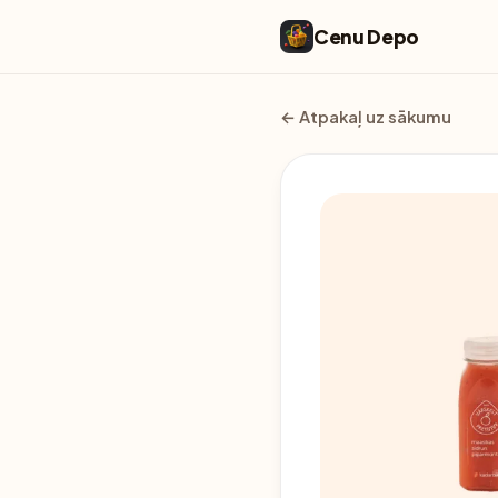
Cenu Depo
← Atpakaļ uz sākumu