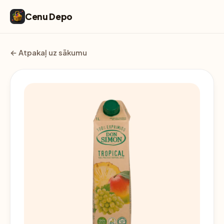
Cenu Depo
← Atpakaļ uz sākumu