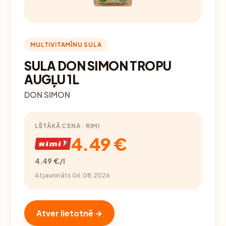
MULTIVITAMĪNU SULA
SULA DON SIMON TROPU
AUGĻU 1L
DON SIMON
LĒTĀKĀ CENA · RIMI
4.49 €
4.49 €/l
Atjaunināts 06.08.2026
Atver lietotnē →