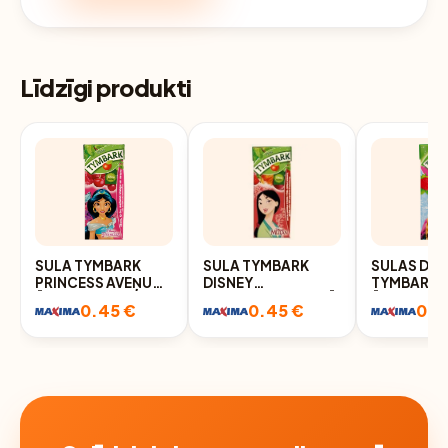
Līdzīgi produkti
SULA TYMBARK
SULA TYMBARK
SULAS DZĒ
PRINCESS AVEŅU
DISNEY
TYMBARK 
ĀBOLU ĶIRŠU 100%
SARK.MULTIVITAMĪNU
ĀBOLU-AR
0.45 €
0.45 €
0.4
200ML
100% 0.2L
ĶIRŠU-ZE
0.2L