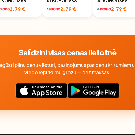
LKOHOLISKS
ALKOHOLISKS
ALKOHOLISKS
ZĒRIENS AR RUMA
DZĒRIENS AR RUMA
DZĒRIENS AR RUM
2.79 €
2.79 €
2.79 €
N ANANĀSU
UN KOKOSRIEKSTU
UN AVEŅU GARŠU
ARŠU DEAD MAN'S
GARŠU RUMS DEAD
DEAD MAN'S
INGER, 37.5%,
MAN'S FINGER,
FINGER, 37.5%,
.05L
37.5%, 0.05L
0.05L
Salīdzini visas cenas lietotnē
Iegūsti pilnu cenu vēsturi, paziņojumus par cenu kritumiem u
viedo iepirkumu grozu — bez maksas.