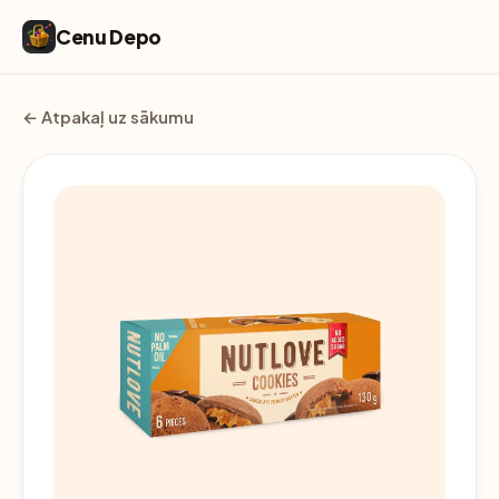
Cenu Depo
← Atpakaļ uz sākumu