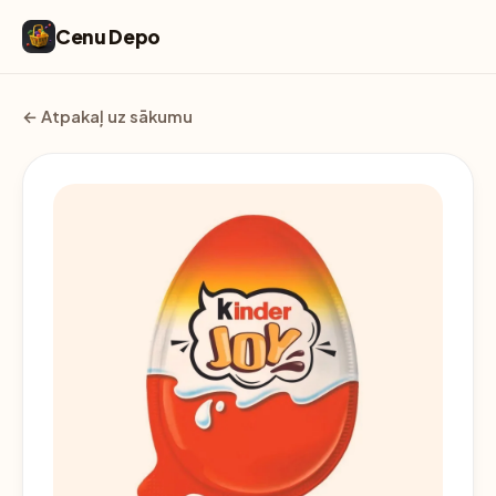
Cenu Depo
← Atpakaļ uz sākumu