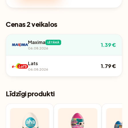
Cenas 2 veikalos
Maxima
LĒTĀKĀ
1.39 €
06.08.2026
Lats
1.79 €
06.08.2026
Līdzīgi produkti