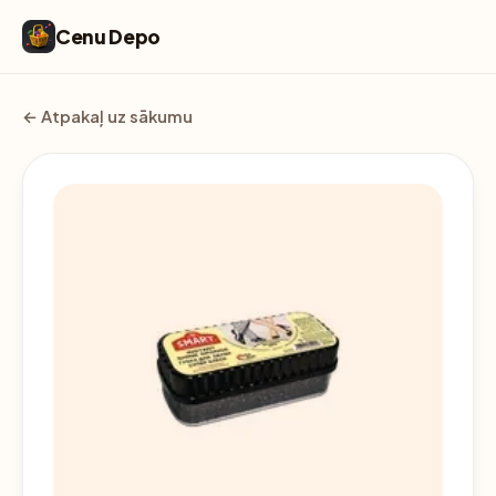
Cenu Depo
← Atpakaļ uz sākumu