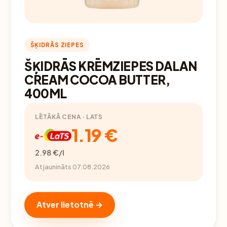
ŠĶIDRĀS ZIEPES
ŠĶIDRĀS KRĒMZIEPES DALAN
CREAM COCOA BUTTER,
400ML
LĒTĀKĀ CENA · LATS
1.19 €
2.98 €/l
Atjaunināts 07.08.2026
Atver lietotnē →