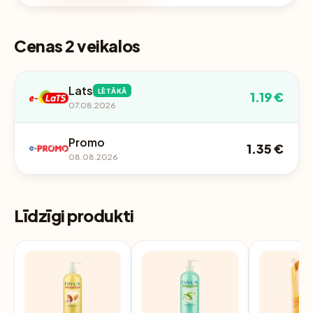
Cenas 2 veikalos
Lats
LĒTĀKĀ
1.19 €
07.08.2026
Promo
1.35 €
08.08.2026
Līdzīgi produkti