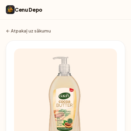
Cenu Depo
← Atpakaļ uz sākumu