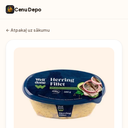
Cenu Depo
← Atpakaļ uz sākumu