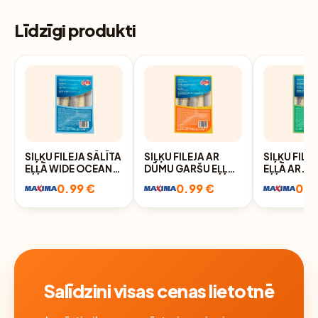
Līdzīgi produkti
SIĻĶU FILEJA SĀLĪTA
SIĻĶU FILEJA AR
SIĻĶU FILE
EĻĻĀ WIDE OCEAN
DŪMU GARŠU EĻĻĀ
EĻĻĀ AR
220G
WIDE OCEAN 220G
GARŠVIEL
0.99 €
0.99 €
0.9
OCEAN 22
Salīdzini visas cenas lietotnē