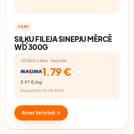
SIĻĶE
SIĻĶU FILEJA SINEPJU MĒRCĒ
WD 300G
LĒTĀKĀ CENA · MAXIMA
1.79 €
5.97 €/kg
Atjaunināts 10.08.2026
Atver lietotnē →