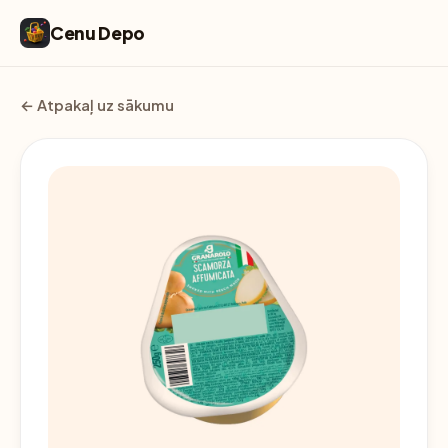
Cenu Depo
← Atpakaļ uz sākumu