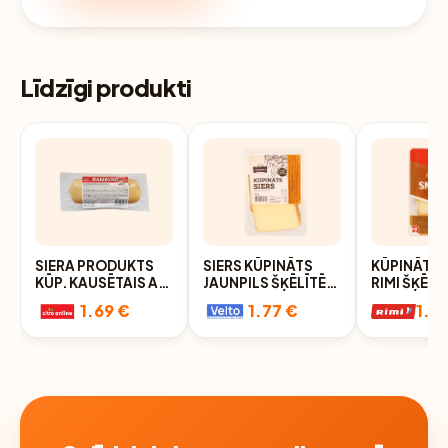
Līdzīgi produkti
SIERA PRODUKTS
SIERS KŪPINĀTS
KŪPINĀTS 
KŪP. KAUSĒTAIS AR
JAUNPILS ŠĶĒLĪTĒS
RIMI ŠĶĒL
ŠĶIŅĶI 45% 250G
150G
150G
1.69 €
1.77 €
1.9