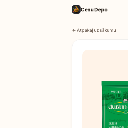
Cenu Depo
← Atpakaļ uz sākumu