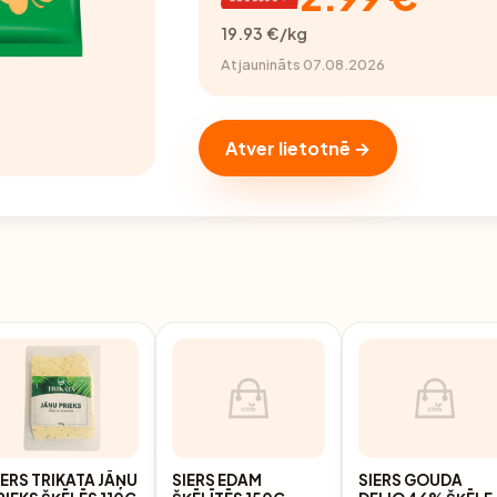
19.93 €/kg
Atjaunināts 07.08.2026
Atver lietotnē →
IERS TRIKATA JĀŅU
SIERS EDAM
SIERS GOUDA