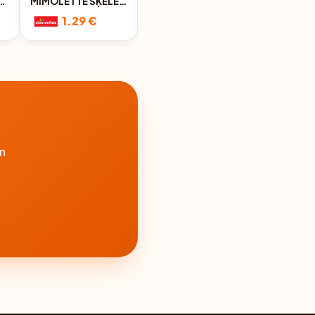
S
MIMOLETTE ŠĶĒLĒS
ŠĶĒLĪTES 150G
100G
1.29 €
1.39 €
n