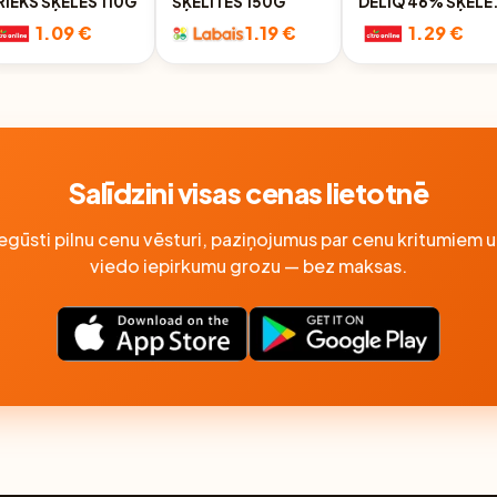
RIEKS ŠĶĒLĒS 110G
ŠĶĒLĪTĒS 150G
DELIQ 46% ŠĶĒLE
100G
1.09 €
1.19 €
1.29 €
Salīdzini visas cenas lietotnē
Iegūsti pilnu cenu vēsturi, paziņojumus par cenu kritumiem u
viedo iepirkumu grozu — bez maksas.