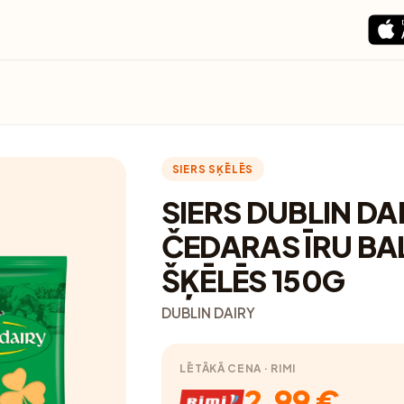
SIERS SĶĒLĒS
SIERS DUBLIN DA
ČEDARAS ĪRU BA
ŠĶĒLĒS 150G
DUBLIN DAIRY
LĒTĀKĀ CENA · RIMI
2.99 €