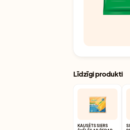
Līdzīgi produkti
KAUSĒTS SIERS
S