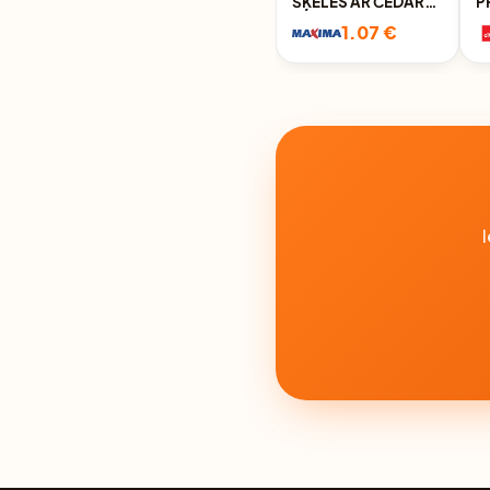
ŠĶĒLĒS AR ČEDARU
P
45% 150G
1.07 €