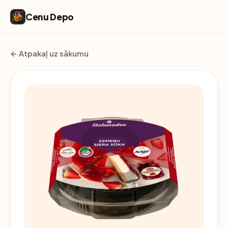
Cenu Depo
← Atpakaļ uz sākumu