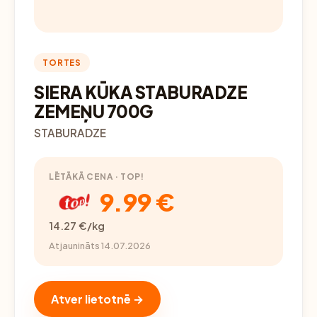
TORTES
SIERA KŪKA STABURADZE
ZEMEŅU 700G
STABURADZE
LĒTĀKĀ CENA · TOP!
9.99 €
14.27 €/kg
Atjaunināts 14.07.2026
Atver lietotnē →