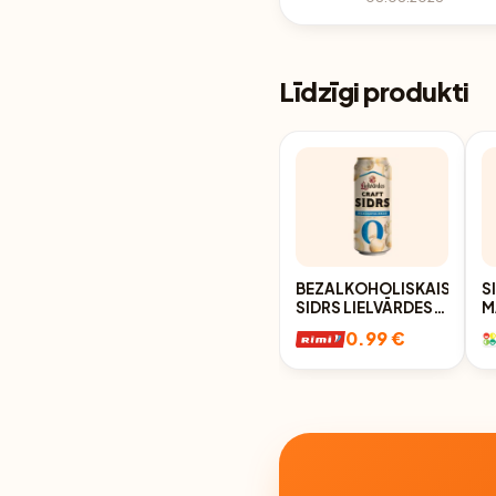
Līdzīgi produkti
BEZALKOHOLISKAIS
S
SIDRS LIELVĀRDES
M
CRAFT 0,5L
B
0.99 €
0