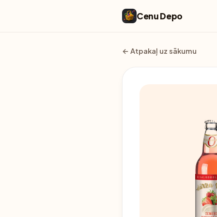
Cenu Depo
← Atpakaļ uz sākumu