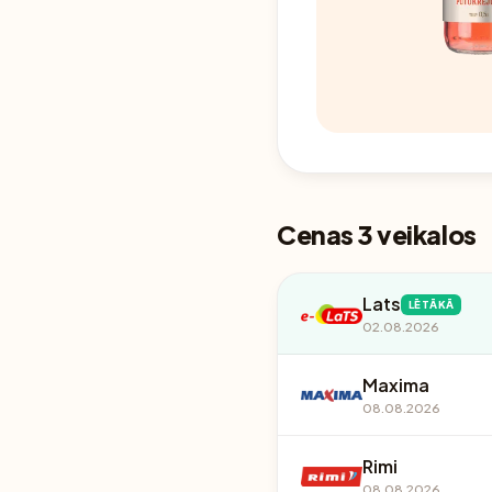
Cenas 3 veikalos
Lats
LĒTĀKĀ
02.08.2026
Maxima
08.08.2026
Rimi
08.08.2026