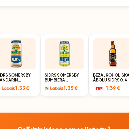
IDRS SOMERSBY
SIDRS SOMERSBY
BEZALKOHOLISKA
ANDARIN
BUMBIERA
ĀBOLU SIDRS 0.4
EZALKOHOLISKAIS
BEZALKOHOLISKS
STIKLS(DEP)
1.35 €
1.35 €
1.39 €
,5L
0,5L