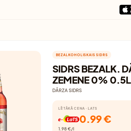
BEZALKOHOLISKAIS SIDRS
SIDRS BEZALK. 
ZEMENE 0% 0.5L
DĀRZA SIDRS
LĒTĀKĀ CENA · LATS
0.99 €
1.98 €/l