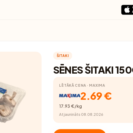
ŠITAKI
SĒNES ŠITAKI 15
LĒTĀKĀ CENA · MAXIMA
2.69 €
17.93 €/kg
Atjaunināts 08.08.2026