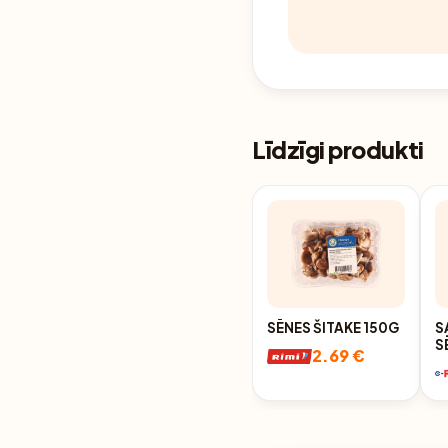
Līdzīgi produkti
SĒNES ŠITAKE 150G
S
S
2.69 €
Š