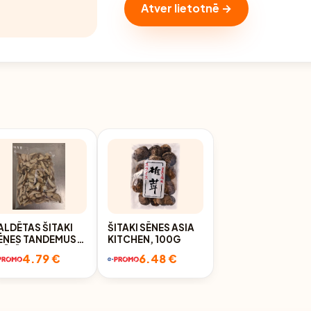
Atver lietotnē →
ALDĒTAS ŠITAKI
ŠITAKI SĒNES ASIA
ĒNES TANDEMUS,
KITCHEN, 100G
ĶĒLĒS, 1KG
4.79 €
6.48 €