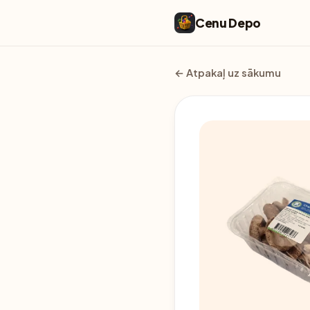
Cenu Depo
← Atpakaļ uz sākumu