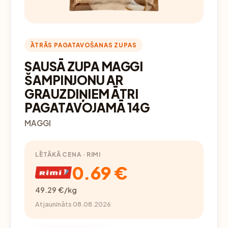
ĀTRĀS PAGATAVOŠANAS ZUPAS
SAUSĀ ZUPA MAGGI
ŠAMPINJONU AR
GRAUZDIŅIEM ĀTRI
PAGATAVOJAMĀ 14G
MAGGI
LĒTĀKĀ CENA · RIMI
0.69 €
49.29 €/kg
Atjaunināts 08.08.2026