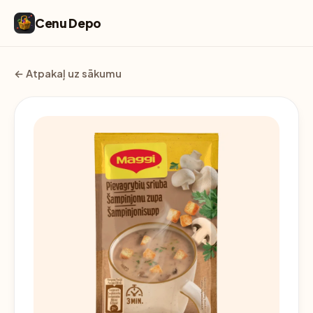
Cenu Depo
← Atpakaļ uz sākumu