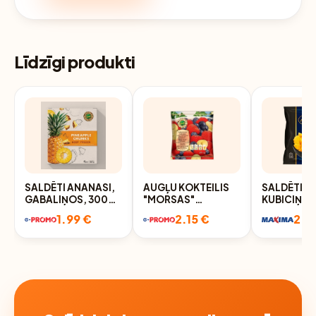
Līdzīgi produkti
SALDĒTI ANANASI,
AUGĻU KOKTEILIS
SALDĒTI 
GABALIŅOS, 300G
"MORSAS"
KUBICIŅI 
IQF
SARKANAIS 0.375
300G
1.99 €
2.15 €
2.4
KG