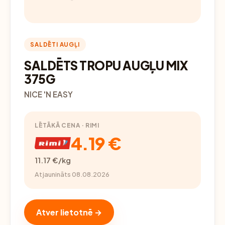
SALDĒTI AUGĻI
SALDĒTS TROPU AUGĻU MIX
375G
NICE 'N EASY
LĒTĀKĀ CENA · RIMI
4.19 €
11.17 €/kg
Atjaunināts 08.08.2026
Atver lietotnē →