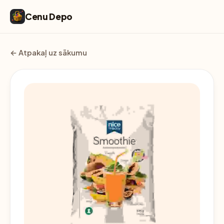
Cenu Depo
← Atpakaļ uz sākumu