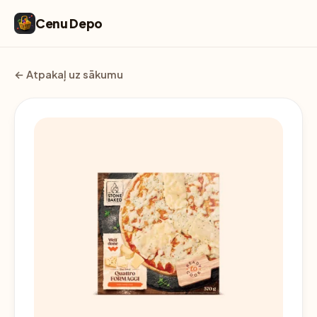
Cenu Depo
← Atpakaļ uz sākumu