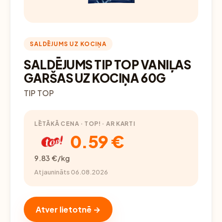
SALDĒJUMS UZ KOCIŅA
SALDĒJUMS TIP TOP VANIĻAS
GARŠAS UZ KOCIŅA 60G
TIP TOP
LĒTĀKĀ CENA · TOP! · AR KARTI
0.59 €
9.83 €/kg
Atjaunināts 06.08.2026
Atver lietotnē →