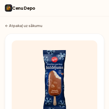
Cenu Depo
← Atpakaļ uz sākumu