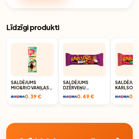
Līdzīgi produkti
SALDĒJUMS
SALDĒJUMS
SALDĒJUM
MIO&RIO VANIĻAS
DZĒRVEŅU
KARLSONS
KAKAO GLAZŪRĀ
KARLSONS 75G
0.39 €
0.49 €
0.4
34G