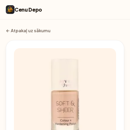
Cenu Depo
← Atpakaļ uz sākumu