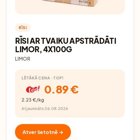
RĪSI
RĪSI AR TVAIKU APSTRĀDĀTI
LIMOR, 4X100G
LIMOR
LĒTĀKĀ CENA · TOP!
0.89 €
2.23 €/kg
Atjaunināts 06.08.2026
Atver lietotnē →