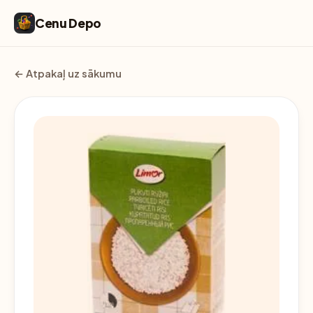
Cenu Depo
← Atpakaļ uz sākumu