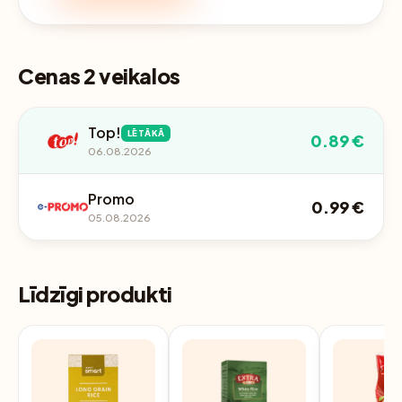
Cenas 2 veikalos
Top!
LĒTĀKĀ
0.89 €
06.08.2026
Promo
0.99 €
05.08.2026
Līdzīgi produkti