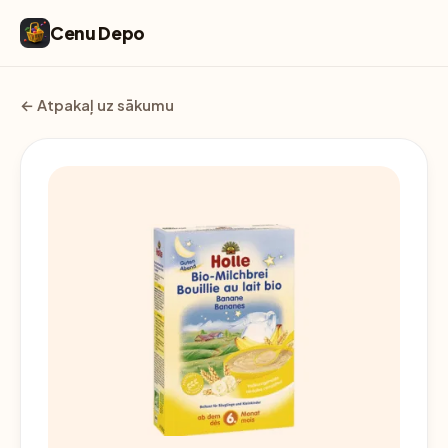
Cenu Depo
← Atpakaļ uz sākumu