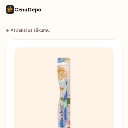
Cenu Depo
← Atpakaļ uz sākumu