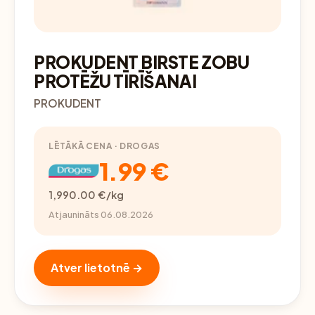
PROKUDENT BIRSTE ZOBU
PROTĒŽU TĪRĪŠANAI
PROKUDENT
LĒTĀKĀ CENA · DROGAS
1.99 €
1,990.00 €/kg
Atjaunināts 06.08.2026
Atver lietotnē →