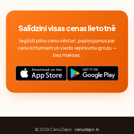
Salīdzini visas cenas lietotnē
Iegūsti pilnu cenu vēsturi, paziņojumus par
cenu kritumiem un viedo iepirkumu grozu —
bez maksas.
© 2026 Cenu Depo ·
cenudepo.lv