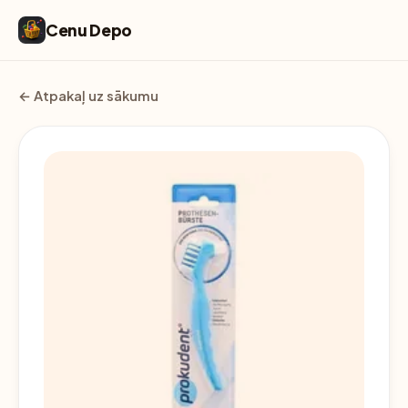
Cenu Depo
← Atpakaļ uz sākumu