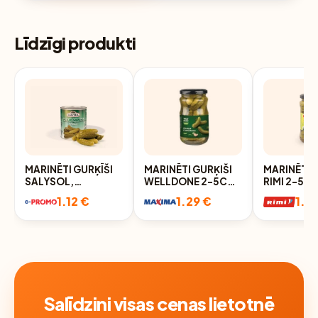
Līdzīgi produkti
MARINĒTI GURĶĪŠI
MARINĒTI GURĶIŠI
MARINĒTI 
SALYSOL,
WELLDONE 2-5CM
RIMI 2-5C
120G/50G
340 G
340G/180
1.12 €
1.29 €
1.2
Salīdzini visas cenas lietotnē