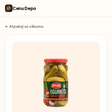
Cenu Depo
← Atpakaļ uz sākumu