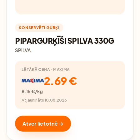
KONSERVĒTI GURĶI
PIPARGURĶĪŠI SPILVA 330G
SPILVA
LĒTĀKĀ CENA · MAXIMA
2.69 €
8.15 €/kg
Atjaunināts 10.08.2026
Atver lietotnē →