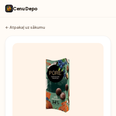
Cenu Depo
← Atpakaļ uz sākumu