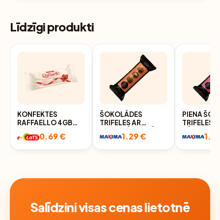
Līdzīgi produkti
KONFEKTES
ŠOKOLĀDES
PIENA ŠO
RAFFAELLO 4GB
TRIFELES AR
TRIFELES A
40G
MARCIPĀNA KRĒMA
KŪKAS GA
0.69 €
1.29 €
1.2
PILDĪJUMU UN
KRĒMA PIL
KRAUKŠĶĪGO
UN AVEŅU
AMARETO CEPUMU
32G, PURE
DEKORU 32G, PURE
Salīdzini visas cenas lietotnē