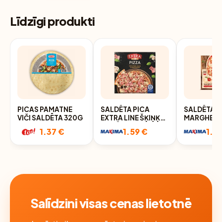
Līdzīgi produkti
PICAS PAMATNE
SALDĒTA PICA
SALDĒTA P
VIČI SALDĒTA 320G
EXTRA LINE ŠĶIŅĶA
MARGHERI
UN SĒŅU 270G
DONE 350
1.37 €
1.59 €
1.6
Salīdzini visas cenas lietotnē