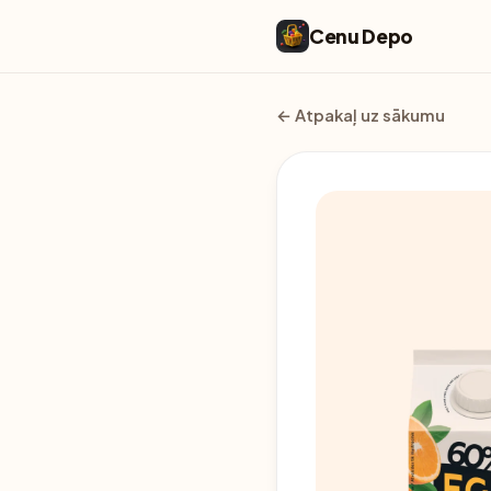
Cenu Depo
← Atpakaļ uz sākumu