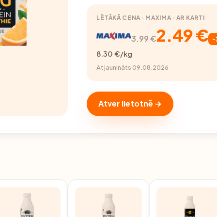
LĒTĀKĀ CENA · MAXIMA · AR KARTI
2.49 €
3.99 €
-
8.30 €/kg
Atjaunināts 09.08.2026
Atver lietotnē →