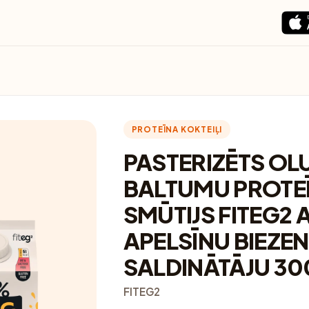
PROTEĪNA KOKTEIĻI
PASTERIZĒTS OL
BALTUMU PROTE
SMŪTIJS FITEG2 
APELSĪNU BIEZEN
SALDINĀTĀJU 3
FITEG2