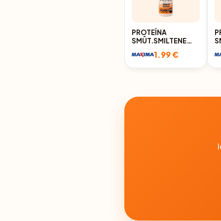
PROTEĪNA
P
SMŪT.SMILTENE
S
PERSIKU AUZU
D
1.99 €
460G