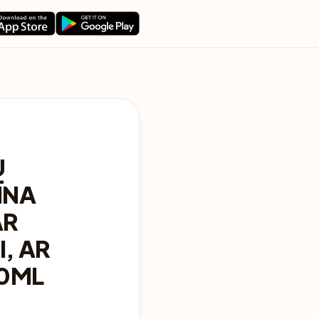
U
ĪNA
AR
I, AR
00ML