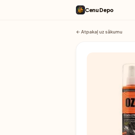
Cenu Depo
← Atpakaļ uz sākumu