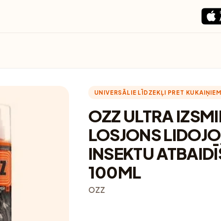
UNIVERSĀLIE LĪDZEKĻI PRET KUKAIŅIE
OZZ ULTRA IZSM
LOSJONS LIDOJ
INSEKTU ATBAIDĪ
100ML
OZZ