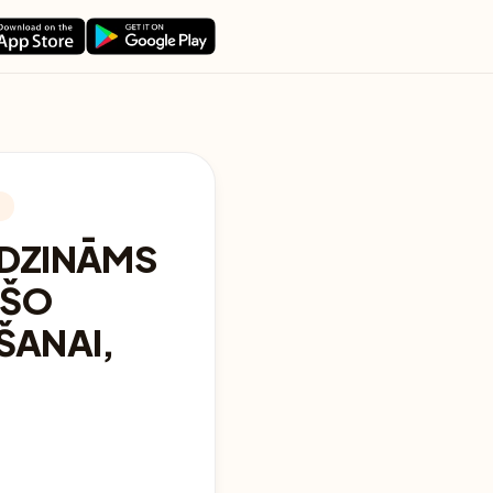
M
IDZINĀMS
OŠO
ŠANAI,