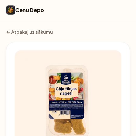
Cenu Depo
← Atpakaļ uz sākumu