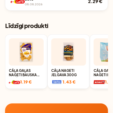
2.29 €
08.08.2026
Līdzīgi produkti
CĀĻA GAĻAS
CĀĻA NAGETI
CĀĻA GAĻ
NAGETI BAUSKA
JELGAVA 300G
NAGETI RI
PANĒTI 260G
1.19 €
1.43 €
1.8