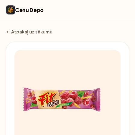
Cenu Depo
← Atpakaļ uz sākumu