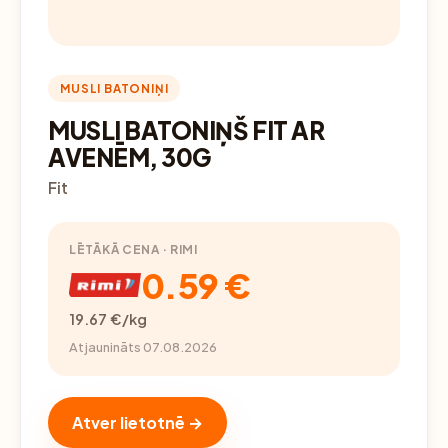
MUSLI BATONIŅI
MUSLI BATONIŅŠ FIT AR
AVENĒM, 30G
Fit
LĒTĀKĀ CENA · RIMI
0.59 €
19.67 €/kg
Atjaunināts 07.08.2026
Atver lietotnē →