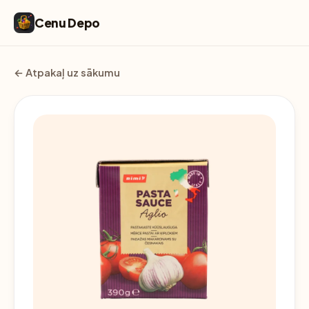
Cenu Depo
← Atpakaļ uz sākumu