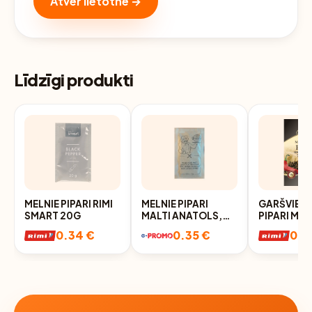
Atver lietotnē →
Līdzīgi produkti
MELNIE PIPARI RIMI
MELNIE PIPARI
GARŠVIELA
SMART 20G
MALTI ANATOLS,
PIPARI MEL
15G
MALTI 15G
0.34 €
0.35 €
0.3