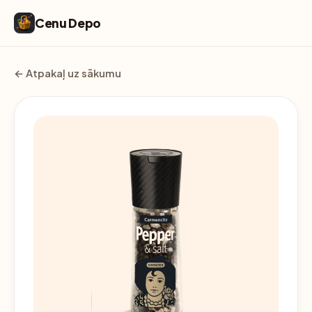
Cenu Depo
← Atpakaļ uz sākumu