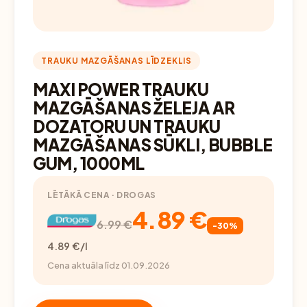
TRAUKU MAZGĀŠANAS LĪDZEKLIS
MAXI POWER TRAUKU
MAZGĀŠANAS ŽELEJA AR
DOZATORU UN TRAUKU
MAZGĀŠANAS SŪKLI, BUBBLE
GUM, 1000ML
LĒTĀKĀ CENA · DROGAS
4.89 €
6.99 €
-30%
4.89 €/l
Cena aktuāla līdz 01.09.2026