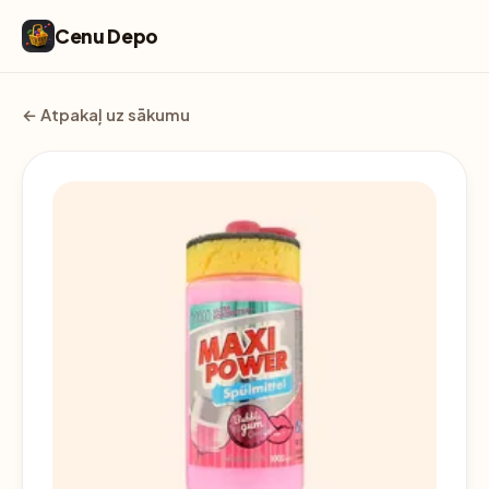
Cenu Depo
← Atpakaļ uz sākumu