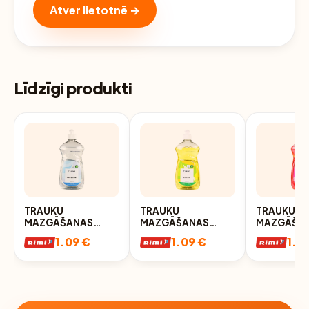
Atver lietotnē →
Līdzīgi produkti
TRAUKU
TRAUKU
TRAUKU
MAZGĀŠANAS
MAZGĀŠANAS
MAZGĀŠA
LĪDZEKLIS CLERIT
LĪDZEKLIS CLERIT
LĪDZEKLIS 
1.09 €
1.09 €
1.0
SENSITIVE 500ML
AR CITRONU
AR DZĒRV
AROMĀTU 500ML
AROMĀTU 