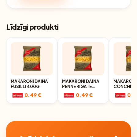
Līdzīgi produkti
MAKARONI DAINA
MAKARONI DAINA
MAKARONI
FUSILLI 400G
PENNE RIGATE
CONCHIGL
400G
RUSTICHE
0.49 €
0.49 €
0.4