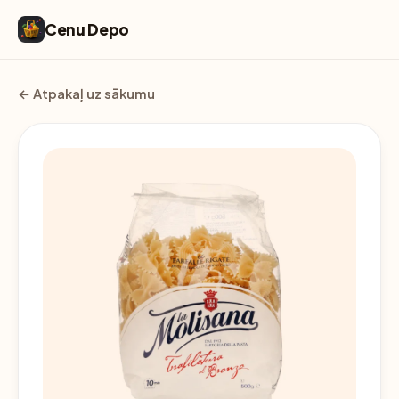
Cenu Depo
← Atpakaļ uz sākumu