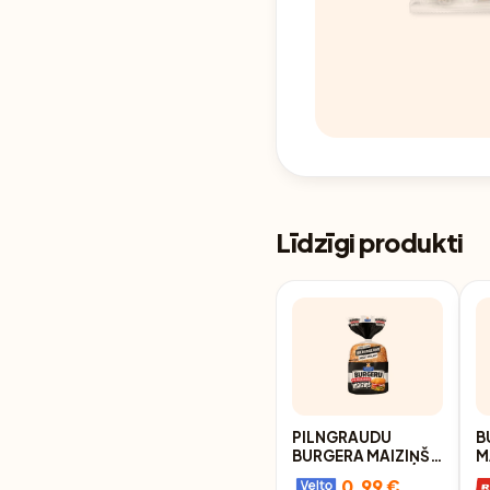
Līdzīgi produkti
PILNGRAUDU
B
BURGERA MAIZIŅŠ
M
LATVIJAS
M
0.99 €