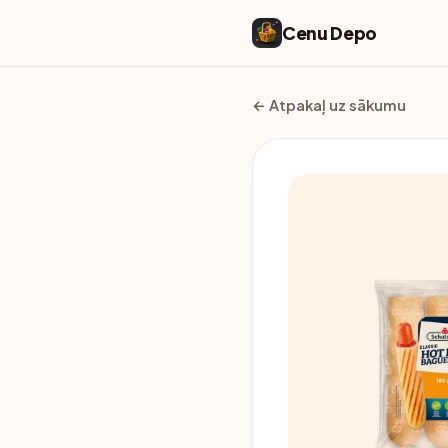
Cenu Depo
← Atpakaļ uz sākumu