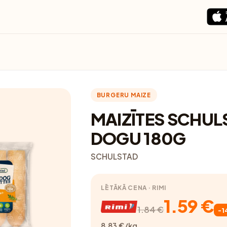
BURGERU MAIZE
MAIZĪTES SCHUL
DOGU 180G
SCHULSTAD
LĒTĀKĀ CENA · RIMI
1.59 €
1.84 €
-1
8.83 €/kg