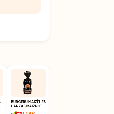
S
BURGERU MAIZĪTIES
MELNĀS
R
HANZAS MAIZNĪCA
BURGERMAIZES
AR SEZAMU 320G
LĀČI, 2 GAB X 80G,
1.59 €
1.71 €