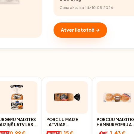
Cena aktuāla līdz 10.08.2026
Atver lietotnē →
URGERU MAIZĪTES
PORCIJU MAIZE
PORCIJU MAIZĪTE
AIZIŅŠ LATVIJAS
LATVIJAS
HAMBUREGERU A
AIZNIEKS 240G
MAIZNIEKS
SEZAMA SEKLĀM
0.99 €
1.15 €
1.43 €