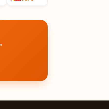
160G
n