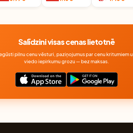
BURGERMAIZE
6GAB. 300G
LIELMAIZE 360G
Salīdzini visas cenas lietotnē
Iegūsti pilnu cenu vēsturi, paziņojumus par cenu kritumiem u
viedo iepirkumu grozu — bez maksas.