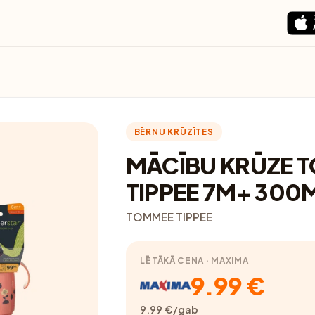
BĒRNU KRŪZĪTES
MĀCĪBU KRŪZE 
TIPPEE 7M+ 300
TOMMEE TIPPEE
LĒTĀKĀ CENA · MAXIMA
9.99 €
9.99 €/gab