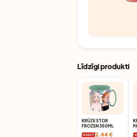
Līdzīgi produkti
KRŪZE STOR
K
FROZEN 350ML
P
2.44 €