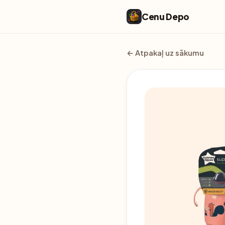
Cenu Depo
← Atpakaļ uz sākumu