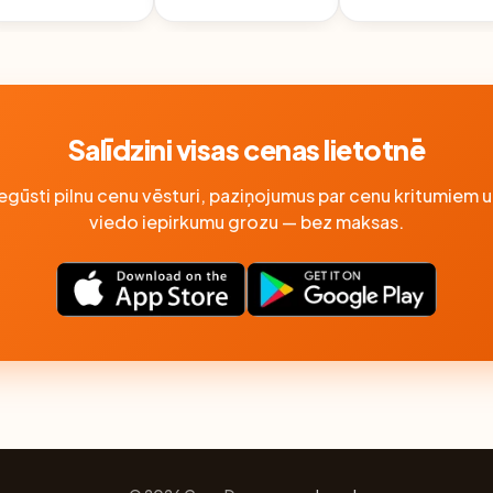
ATŠĶIRTIES
Salīdzini visas cenas lietotnē
Iegūsti pilnu cenu vēsturi, paziņojumus par cenu kritumiem u
viedo iepirkumu grozu — bez maksas.