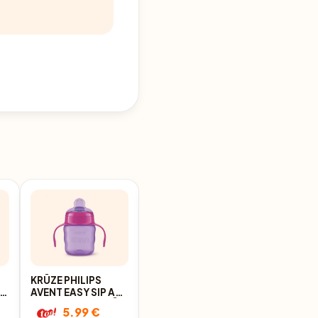
KRŪZE PHILIPS
KRŪZE PHILIPS
AVENT EASY SIP AR
AVENT EASY SIP AR
ROKTURIEM ROZĀ
ROKTURIEM ZAĻA
5.99 €
5.99 €
6+ 200ML
6+ 200ML