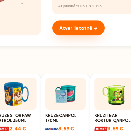
Atjaunināts 06.08.2026
Atver lietotnē →
RŪZE STOR PAW
KRŪZE CANPOL
KRŪZĪTE AR
ATROL 350ML
170ML
ROKTURI CANPOL
2/100 , KRĀSA UN
2.44 €
3.59 €
3.59 €
DIZAINS VAR