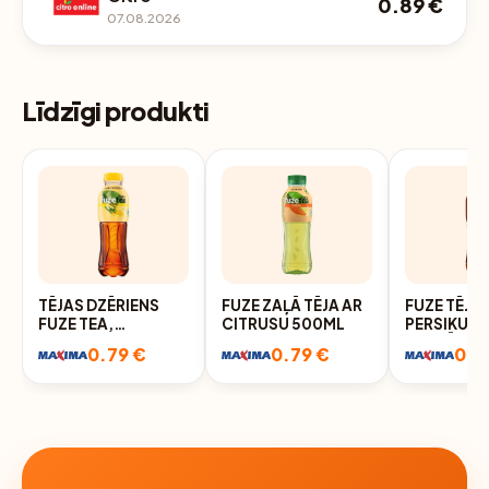
0.89 €
07.08.2026
Līdzīgi produkti
TĒJAS DZĒRIENS
FUZE ZAĻĀ TĒJA AR
FUZE TĒJA 
FUZE TEA,
CITRUSU 500ML
PERSIKU U
LEMONGRASS,
KARKĀDES
0.79 €
0.79 €
0.7
NEGĀZĒTS, PET,
500ML
0.5L (DEP)