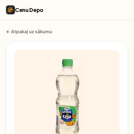
Cenu Depo
← Atpakaļ uz sākumu