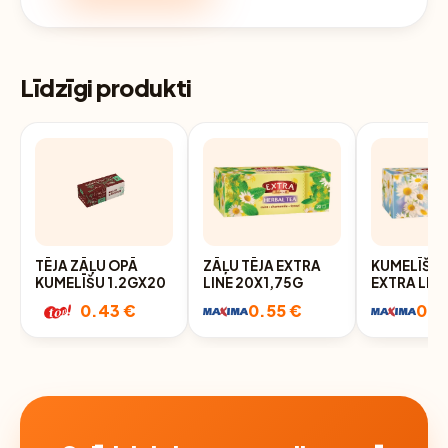
Līdzīgi produkti
TĒJA ZĀĻU OPĀ
ZĀĻU TĒJA EXTRA
KUMELĪŠU 
KUMELĪŠU 1.2GX20
LINE 20X1,75G
EXTRA LIN
20X1,2G
0.43 €
0.55 €
0.5