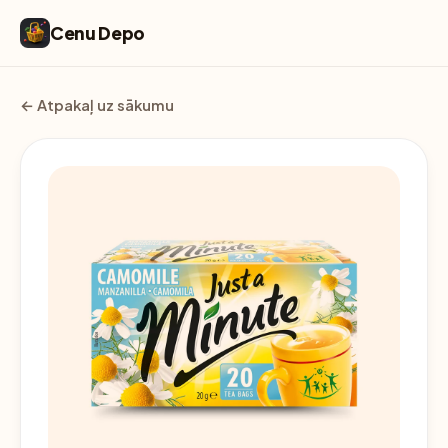
Cenu Depo
← Atpakaļ uz sākumu