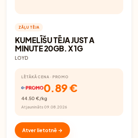
ZĀĻU TĒJA
KUMELĪŠU TĒJA JUST A
MINUTE 20GB. X 1G
LOYD
LĒTĀKĀ CENA · PROMO
0.89 €
44.50 €/kg
Atjaunināts 09.08.2026
Atver lietotnē →