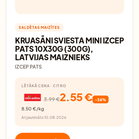
SALDĒTAS MAIZĪTES
KRUASĀNI SVIESTA MINI IZCEP
PATS 10X30G (300G),
LATVIJAS MAIZNIEKS
IZCEP PATS
LĒTĀKĀ CENA · CITRO
2.55 €
3.99 €
-36%
8.50 €/kg
Atjaunināts 10.08.2026