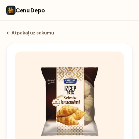
Cenu Depo
← Atpakaļ uz sākumu