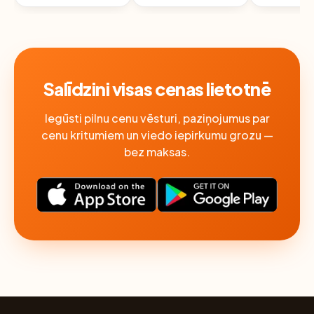
Salīdzini visas cenas lietotnē
Iegūsti pilnu cenu vēsturi, paziņojumus par
cenu kritumiem un viedo iepirkumu grozu —
bez maksas.