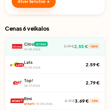
Atver lietotnē →
Cenas 6 veikalos
Citro
LĒTĀKĀ
2.55 €
3.99 €
-36%
10.08.2026
Lats
2.59 €
10.08.2026
Top!
2.79 €
28.07.2026
Rimi
3.69 €
4.19 €
-12%
ar karti
· 10.08.2026