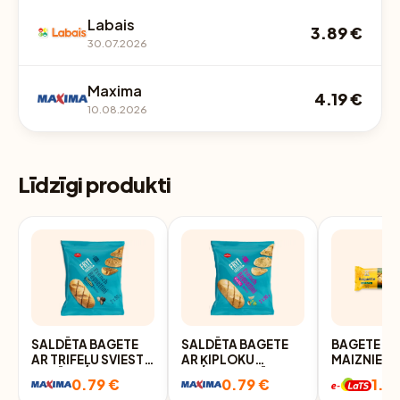
Labais
3.89 €
30.07.2026
Maxima
4.19 €
10.08.2026
Līdzīgi produkti
SALDĒTA BAGETE
SALDĒTA BAGETE
BAGETE LA
AR TRIFEĻU SVIESTA
AR ĶIPLOKU
MAIZNIEKS
PILDĪJUMU
SVIESTA PILDĪJUMU
PATS AR Z
0.79 €
0.79 €
1.19
FRYTASTIC 2X90G
FRYTASTIC 2X90G
SVIESTU 1