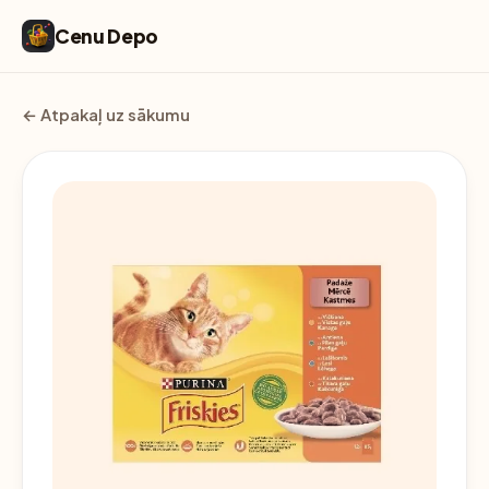
Cenu Depo
← Atpakaļ uz sākumu