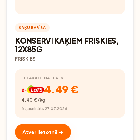
KAĶU BARĪBA
KONSERVI KAĶIEM FRISKIES,
12X85G
FRISKIES
LĒTĀKĀ CENA · LATS
4.49 €
4.40 €/kg
Atjaunināts 27.07.2026
Atver lietotnē →