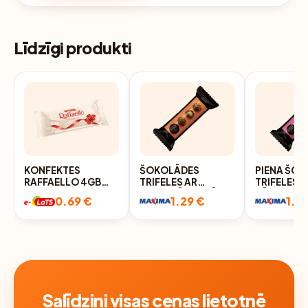
Līdzīgi produkti
KONFEKTES
ŠOKOLĀDES
PIENA ŠO
RAFFAELLO 4GB
TRIFELES AR
TRIFELES A
40G
MARCIPĀNA KRĒMA
KŪKAS GA
0.69 €
1.29 €
1.2
PILDĪJUMU UN
KRĒMA PIL
KRAUKŠĶĪGO
UN AVEŅU
AMARETO CEPUMU
32G, PURE
DEKORU 32G, PURE
Salīdzini visas cenas lietotnē